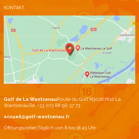
KONTAKT
Golf de La Wantzenau
Route du Golf M302
67610 La
Wantzenau
Tel. +33 (0)3 88 96 37 73
accueil@golf-wantzenau.fr
Öffnungszeiten:
Täglich von 8 bis 18.45 Uhr